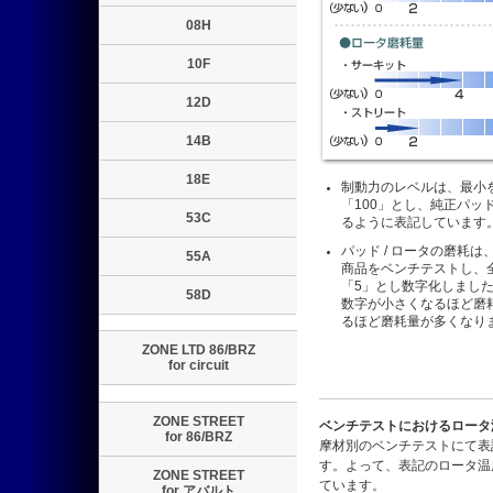
08H
10F
12D
14B
18E
制動力のレベルは、最小
「100」とし、純正パッ
53C
るように表記しています
パッド / ロータの磨耗
55A
商品をベンチテストし、
「5」とし数字化しまし
58D
数字が小さくなるほど磨
るほど磨耗量が多くなり
ZONE LTD 86/BRZ
for circuit
ZONE STREET
ベンチテストにおけるロータ
for 86/BRZ
摩材別のベンチテストにて表
す。よって、表記のロータ温度
ZONE STREET
ています。
for アバルト