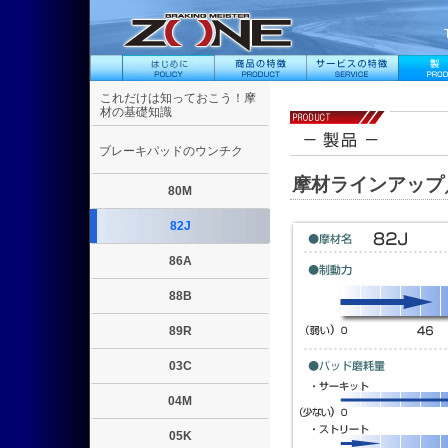
これだけは知っておこう！摩
材の基礎知識
ブレーキパッドのウンチク
摩材ラインアップ／
80M
82J
86A
88B
89R
03C
04M
05K