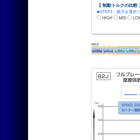
【 制動トルクの比較 
■STEP1：踏力を選択
HIGH
MID
LO