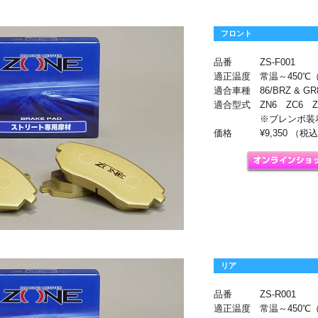
フロント
品番
ZS-F001
適正温度
常温～450
適合車種
86/BRZ & GR
適合型式
ZN6 ZC6 Z
※ブレンボ装
価格
¥9,350 （税
リア
品番
ZS-R001
適正温度
常温～450