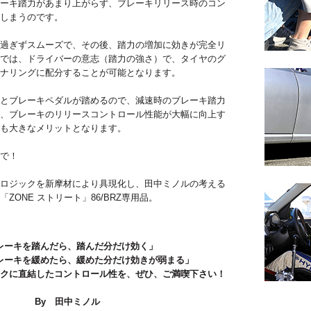
ーキ踏力があまり上がらず、ブレーキリリース時のコン
しまうのです。
過ぎずスムーズで、その後、踏力の増加に効きが完全リ
では、ドライバーの意志（踏力の強さ）で、タイヤのグ
ナリングに配分することが可能となります。
とブレーキペダルが踏めるので、減速時のブレーキ踏力
、ブレーキのリリースコントロール性能が大幅に向上す
も大きなメリットとなります。
で！
ロジックを新摩材により具現化し、田中ミノルの考える
ZONE ストリート」86/BRZ専用品。
レーキを踏んだら、踏んだ分だけ効く」
レーキを緩めたら、緩めた分だけ効きが弱まる」
クに直結したコントロール性を、ぜひ、ご満喫下さい！
By 田中ミノル