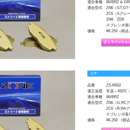
適合車種
86/BRZ & GR
適合型式
ZN6（GT,
ZC6（Sグレ
ZN8 ZD8
※ブレンボ装
価格
¥8,250（税込
リア
品番
ZS-R002
適正温度
常温～450
適合車種
86/BRZ
適合型式
ZN6（G,R
ZC6（R,RA
※ブレンボ装
価格
¥8,250 （税