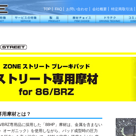
TOP
FAQ
お問い合わせ
会社概要
特定商取引法
 専用摩材とは？
86/BRZ専用品に採用した「88HP」摩材は、金属を含まない
スト オーガニック）を使用しながら、パッド成型時の圧力