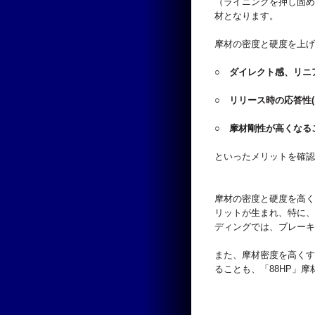
（ライニングを押し固め
材となります。
摩材の密度と硬度を上げ
○ ダイレクト感、リニ
○ リリース時の応答性
○ 摩材剛性が高くなる
といったメリットを確認
摩材の密度と硬度を高く
リットが生まれ、特に、
ディングでは、ブレーキ
また、摩材密度を高くす
ることも、「88HP」