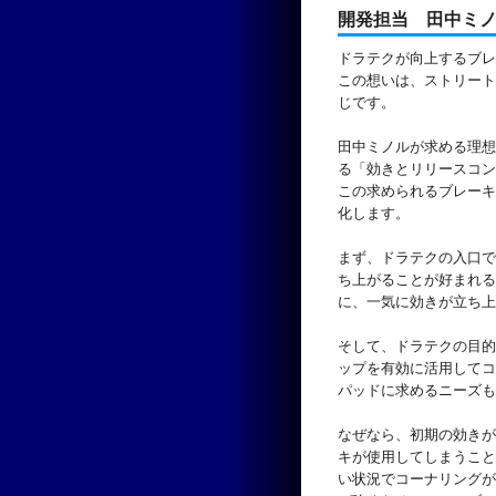
開発担当 田中ミ
ドラテクが向上するブレ
この想いは、ストリート
じです。
田中ミノルが求める理想
る「効きとリリースコン
この求められるブレーキ
化します。
まず、ドラテクの入口で
ち上がることが好まれる
に、一気に効きが立ち上
そして、ドラテクの目的
ップを有効に活用してコ
パッドに求めるニーズも
なぜなら、初期の効きが
キが使用してしまうこと
い状況でコーナリングが