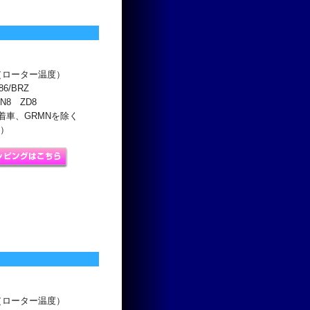
℃（ローター温度）
86/BRZ
N8 ZD8
着車、GRMNを除く
込）
℃（ローター温度）