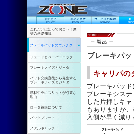
これだけは知っておこう！摩
材の基礎知識
ブレーキパッドのウンチク
ブレーキパッ
フェードとベーパーロック
ブレーキノイズとジャダ
キャリパの
パッド交換直後から発生する
ブレーキノイズとジャダ
ブレーキパッド
ブレーキシステ
摩材中央にスリットが必要な
理由
した片押しキャ
ロータ被膜について
もありますが、
入側が早く減り
バックプレート
メタルキャッチ