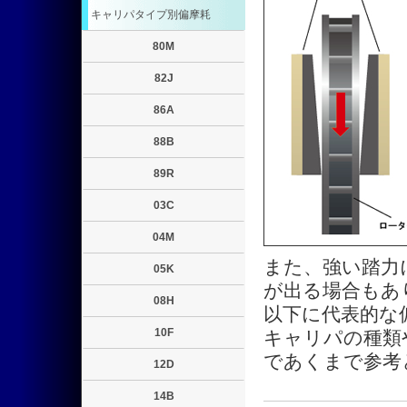
キャリパタイプ別偏摩耗
80M
82J
86A
88B
89R
03C
04M
また、強い踏力
05K
が出る場合もあ
08H
以下に代表的な
10F
キャリパの種類
であくまで参考
12D
14B