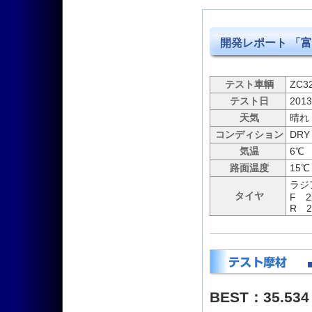
開発レポート 「
テスト車輌
ZC3
テスト日
2013
天気
晴れ
コンディション
DRY
気温
6℃
路面温度
15℃
ラジ
タイヤ
F 22
R 20
BEST：35.534