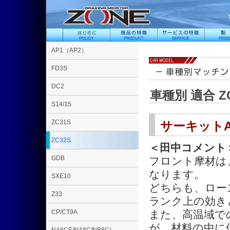
AP1（AP2）
FD3S
DC2
車種別 適合 ZC
S14/15
ZC31S
サーキット
ZC32S
＜田中コメント
GDB
フロント摩材は
なります。
SXE10
どちらも、ロー
Z33
ランク上の効き
CP/CT9A
また、高温域で
が、材料の中に