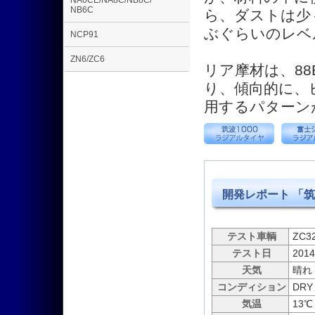
NA6CE/NA8C/NB8C/
NB6C
ら、ダストは少
ぶぐらいのレベ
NCP91
ZN6/ZC6
リア摩材は、8
り、傾向的に、ビ
用するパターン
開発レポート 「筑
テスト車輌
ZC3
テスト日
2014
天気
晴れ
コンディション
DRY
気温
13℃